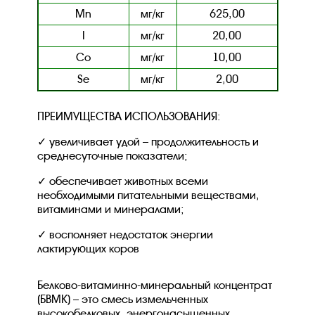
Mn
мг/кг
625,00
I
мг/кг
20,00
Co
мг/кг
10,00
Se
мг/кг
2,00
ПРЕИМУЩЕСТВА ИСПОЛЬЗОВАНИЯ:
увеличивает удой – продолжительность и
среднесуточные показатели;
обеспечивает животных всеми
необходимыми питательными веществами,
витаминами и минералами;
восполняет недостаток энергии
лактирующих коров
Белково-витаминно-минеральный концентрат
(БВМК) – это смесь измельченных
высокобелковых, энергонасыщенных