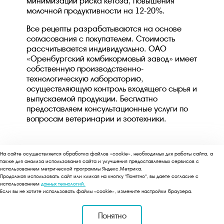
минимизации риска кетоза, повышения
молочной продуктивности на 12-20%.
Все рецепты разрабатываются на основе
согласования с покупателем. Стоимость
рассчитывается индивидуально. ОАО
«Оренбургский комбикормовый завод» имеет
собственную производственно-
технологическую лабораторию,
осуществляющую контроль входящего сырья и
выпускаемой продукции. Бесплатно
предоставляем консультационные услуги по
вопросам ветеринарии и зоотехники.
На сайте осуществляется обработка файлов «cookie», необходимых для работы сайта, а
также для анализа использования сайта и улучшения предоставляемых сервисов с
использованием метрической программы Яндекс.Метрика.
Copyright © 2025
Продолжая использовать сайт или кликая на кнопку "Понятно", вы даете согласие с
использованием
данных технологий.
Если вы не хотите использовать файлы «cookie», измените настройки браузера.
Входит в состав Агропромышленного холдинга "Русь"
Понятно