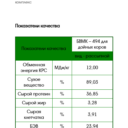
комплекс
Показатели качества
БВМК – 494 для
дойных коров
Показатели качества
вид - рассыпной
Обменная
МДж/кг
12,00
энергия КРС
Сухое
%
89,03
вещество
Сырой протеин
%
36,85
Сырой жир
%
3,28
Сырая
%
3,91
клетчатка
БЭВ
%
23,94