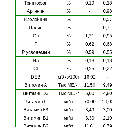
Триптофан
%
0,19
0,18
0,
Аргинин
%
-
0,98
0,
Изолейцин
%
-
0,57
-
Валин
%
-
0,71
-
Ca
%
1,21
0,95
1,
P
%
0,62
0,68
0,
P усвояемый
%
0,59
0,55
0,
Na
%
0,18
0,18
0,
Cl
%
0,25
0,22
0,
DEB
мЭкв/100г
16,02
-
-
Витамин А
Тыс.МЕ/кг
11,50
9,49
9,
Витамин D3
Тыс.МЕ/кг
5,00
4,80
4,
Витамин E
мг/кг
70,00
50,00
50,
Витамин К3
мг/кг
3,49
3,00
3,
Витамин В1
мг/кг
3,30
2,19
2,
Витамин В2
мг/кг
11,01
8,79
8,