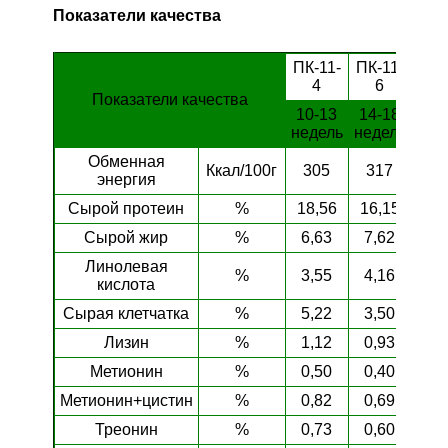
Показатели качества
ПК-11-
ПК-11-
ПК-
4
6
7
Показатели качества
10-13
14-18
19-
недель
недель
нед
Обменная
Ккал/100г
305
317
30
энергия
Сырой протеин
%
18,56
16,15
13,
Сырой жир
%
6,63
7,62
7,
Линолевая
%
3,55
4,16
4,
кислота
Сырая клетчатка
%
5,22
3,50
3,
Лизин
%
1,12
0,93
0,
Метионин
%
0,50
0,40
0,
Метионин+цистин
%
0,82
0,69
0,
Треонин
%
0,73
0,60
0,