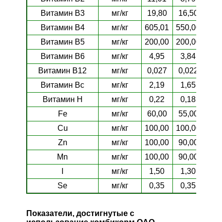
Витамин В3
мг/кг
19,80
16,50
16,
Витамин В4
мг/кг
605,01
550,00
550
Витамин В5
мг/кг
200,00
200,00
200
Витамин В6
мг/кг
4,95
3,84
3,
Витамин В12
мг/кг
0,027
0,022
0,0
Витамин Вс
мг/кг
2,19
1,65
1,
Витамин Н
мг/кг
0,22
0,18
0,
Fe
мг/кг
60,00
55,00
55,
Cu
мг/кг
100,00
100,00
100
Zn
мг/кг
100,00
90,00
90,
Mn
мг/кг
100,00
90,00
90,
I
мг/кг
1,50
1,30
1,
Se
мг/кг
0,35
0,35
0,
Показатели, достигнутые с