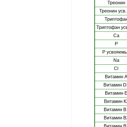
Треонин
Треонин усв. 
Триптофа
Триптофан усв
Ca
P
P усвояем
Na
Cl
Витамин 
Витамин D
Витамин 
Витамин К
Витамин В
Витамин В
Витамин В