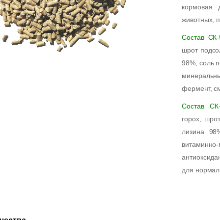
кормовая 
животных, 
Состав СК-
шрот подсо
98%, соль 
минеральны
фермент, с
Состав СК
горох, шро
лизина 98%
витаминно
антиоксида
для нормал