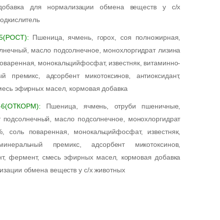
добавка для нормализации обмена веществ у с/х
подкислитель
5(РОСТ):
Пшеница, ячмень, горох, соя полножирная,
лнечный, масло подсолнечное, монохлоргидрат лизина
поваренная, монокальцийфосфат, известняк, витаминно-
й премикс, адсорбент микотоксинов, антиоксидант,
месь эфирных масел, кормовая добавка
-6(ОТКОРМ):
Пшеница, ячмень, отруби пшеничные,
т подсолнечный, масло подсолнечное, монохлоргидрат
, соль поваренная, монокальцийфосфат, известняк,
-минеральный премикс, адсорбент микотоксинов,
нт, фермент, смесь эфирных масел, кормовая добавка
изации обмена веществ у с/х животных