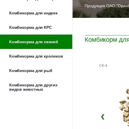
Продукция ОАО "Оренб
Комбикорма для индеек
Комбикорма для КРС
Комбикорм для
Комбикорма для свиней
Комбикорма для кроликов
СК-4
Комбикорма для рыб
Комбикорма для других
видов животных
❮