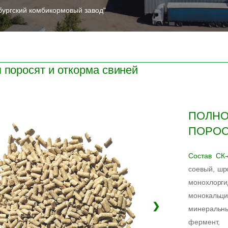
ургский комбикормовый завод"
 поросят и откорма свиней
ПОЛНО
ПОРОС
Состав СК-
соевый, шр
монохло
монокальци
❯
минеральны
фермент, 