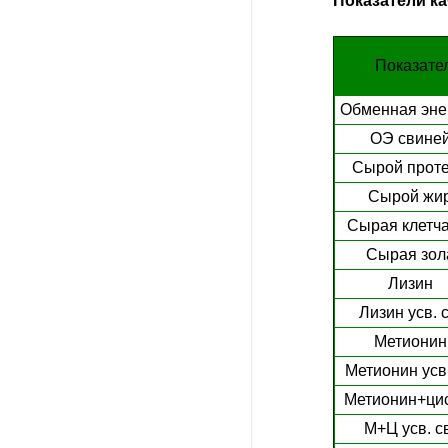
Показатели ка
Показате
Обменная эне
ОЭ свине
Сырой прот
Сырой жи
Сырая клетча
Сырая зол
Лизин
Лизин усв. с
Метионин
Метионин усв.
Метионин+ци
М+Ц усв. с