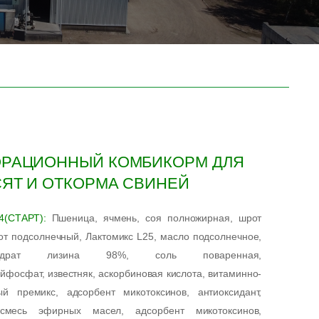
РАЦИОННЫЙ КОМБИКОРМ ДЛЯ
ЯТ И ОТКОРМА СВИНЕЙ
4(СТАРТ):
Пшеница, ячмень, соя полножирная, шрот
от подсолнечный, Лактомикс L25, масло подсолнечное,
ргидрат лизина 98%, соль поваренная,
йфосфат, известняк, аскорбиновая кислота, витаминно-
й премикс, адсорбент микотоксинов, антиоксидант,
смесь эфирных масел, адсорбент микотоксинов,