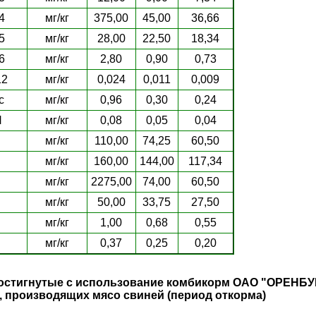
4
мг/кг
375,00
45,00
36,66
5
мг/кг
28,00
22,50
18,34
6
мг/кг
2,80
0,90
0,73
12
мг/кг
0,024
0,011
0,009
с
мг/кг
0,96
0,30
0,24
Н
мг/кг
0,08
0,05
0,04
мг/кг
110,00
74,25
60,50
мг/кг
160,00
144,00
117,34
мг/кг
2275,00
74,00
60,50
мг/кг
50,00
33,75
27,50
мг/кг
1,00
0,68
0,55
мг/кг
0,37
0,25
0,20
 достигнутые с использование комбикорм ОАО "ОРЕ
, производящих мясо свиней (период откорма)