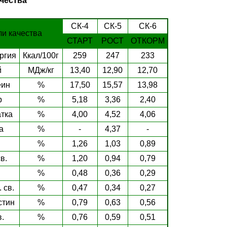
чества
СК-4
СК-5
СК-6
ли качества
СТАРТ
РОСТ
ОТКОРМ
ргия
Ккал/100г
259
247
233
й
МДж/кг
13,40
12,90
12,70
еин
%
17,50
15,57
13,98
р
%
5,18
3,36
2,40
тка
%
4,00
4,52
4,06
а
%
-
4,37
-
%
1,26
1,03
0,89
в.
%
1,20
0,94
0,79
%
0,48
0,36
0,29
 св.
%
0,47
0,34
0,27
стин
%
0,79
0,63
0,56
в.
%
0,76
0,59
0,51