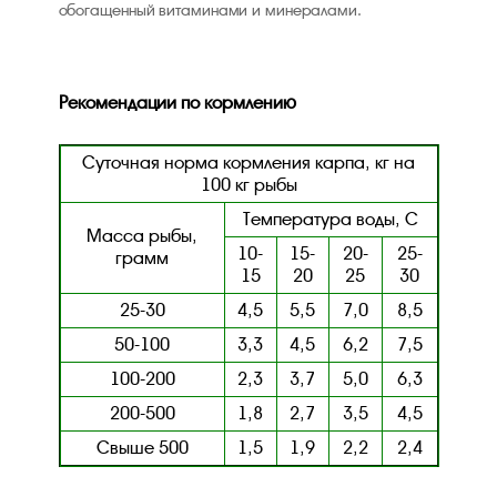
обогащенный витаминами и минералами.
Рекомендации по кормлению
Суточная норма кормления карпа, кг на
100 кг рыбы
Температура воды, С
Масса рыбы,
10-
15-
20-
25-
грамм
15
20
25
30
25-30
4,5
5,5
7,0
8,5
50-100
3,3
4,5
6,2
7,5
100-200
2,3
3,7
5,0
6,3
200-500
1,8
2,7
3,5
4,5
Свыше 500
1,5
1,9
2,2
2,4